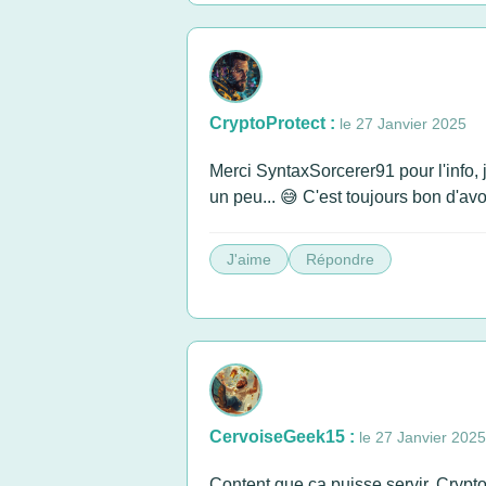
CryptoProtect :
le 27 Janvier 2025
Merci SyntaxSorcerer91 pour l'info, 
un peu... 😅 C'est toujours bon d'av
J'aime
Répondre
CervoiseGeek15 :
le 27 Janvier 2025
Content que ça puisse servir, CryptoPr