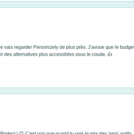
je vais regarder Personizely de plus près. J'avoue que le budget 
oir des alternatives plus accessibles sous le coude. 👍
otect ! 😉 C'est vrai que quand tu vois le prix des 'gros' outils,