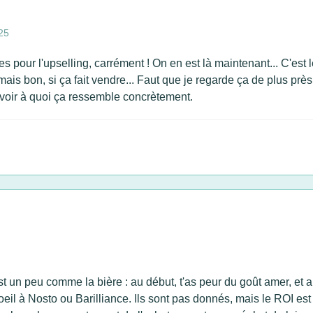
25
our l'upselling, carrément ! On en est là maintenant... C'est l
, mais bon, si ça fait vendre... Faut que je regarde ça de plus prè
de voir à quoi ça ressemble concrètement.
est un peu comme la bière : au début, t'as peur du goût amer, et 
un oeil à Nosto ou Barilliance. Ils sont pas donnés, mais le ROI e