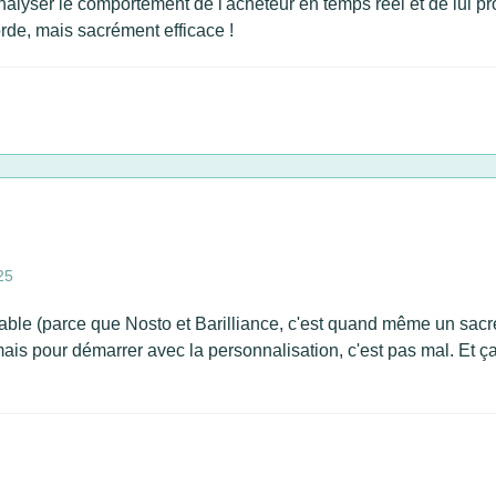
analyser le comportement de l'acheteur en temps réel et de lui pr
orde, mais sacrément efficace !
25
able (parce que Nosto et Barilliance, c'est quand même un sacr
ais pour démarrer avec la personnalisation, c'est pas mal. Et ç